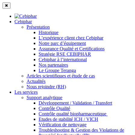
✖
Cebiphar
Présentation
Historique
L’expérience client chez Cebiphar
Notre parc d’équipement
Assurance Qualité et Certifications
Stratégie RSE CEBIPHAR
Cebiphar à l’international
Nos partenaires
Le Groupe Teranga
Articles scientifiques et étude de cas
Actualités
Nous rejoindre (RH)
Les services
Support analytique
Développement / Validation / Transfert
Contrôle Qualité
Contrôle qualité biopharmaceutique
Etudes de stabilité ICH / VICH
Vérification de nettoyage
Troubleshooting & Gestion des Violations de