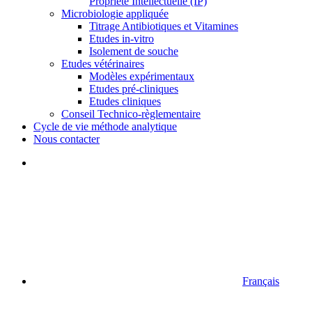
Propriété Intellectuelle (IP)
Microbiologie appliquée
Titrage Antibiotiques et Vitamines
Etudes in-vitro
Isolement de souche
Etudes vétérinaires
Modèles expérimentaux
Etudes pré-cliniques
Etudes cliniques
Conseil Technico-règlementaire
Cycle de vie méthode analytique
Nous contacter
Français