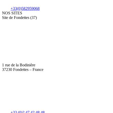
+33(0)582959068
NOS SITES
Site de Fondettes (37)
1 rue de la Bodinière
37230 Fondettes – France
+33 (0)2 47 42 48 48