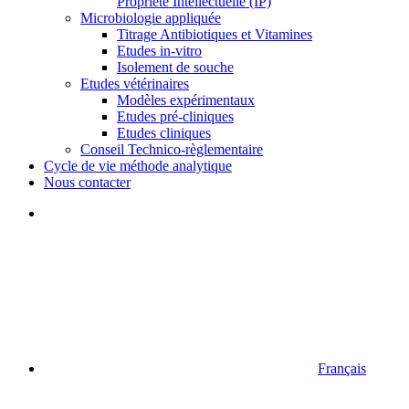
Propriété Intellectuelle (IP)
Microbiologie appliquée
Titrage Antibiotiques et Vitamines
Etudes in-vitro
Isolement de souche
Etudes vétérinaires
Modèles expérimentaux
Etudes pré-cliniques
Etudes cliniques
Conseil Technico-règlementaire
Cycle de vie méthode analytique
Nous contacter
Français