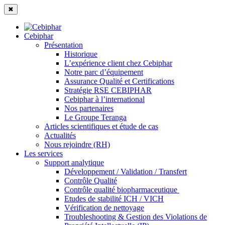
✖
Cebiphar
Présentation
Historique
L’expérience client chez Cebiphar
Notre parc d’équipement
Assurance Qualité et Certifications
Stratégie RSE CEBIPHAR
Cebiphar à l’international
Nos partenaires
Le Groupe Teranga
Articles scientifiques et étude de cas
Actualités
Nous rejoindre (RH)
Les services
Support analytique
Développement / Validation / Transfert
Contrôle Qualité
Contrôle qualité biopharmaceutique
Etudes de stabilité ICH / VICH
Vérification de nettoyage
Troubleshooting & Gestion des Violations de