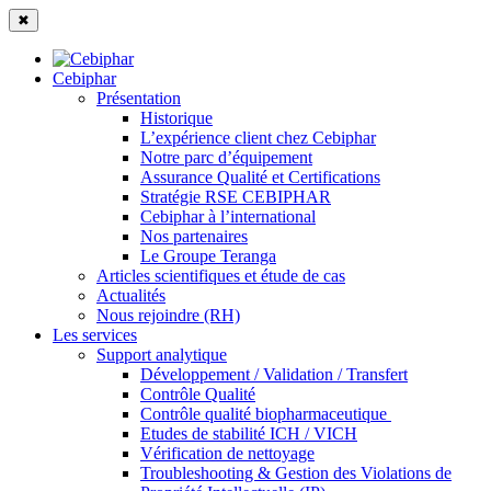
✖
Cebiphar
Présentation
Historique
L’expérience client chez Cebiphar
Notre parc d’équipement
Assurance Qualité et Certifications
Stratégie RSE CEBIPHAR
Cebiphar à l’international
Nos partenaires
Le Groupe Teranga
Articles scientifiques et étude de cas
Actualités
Nous rejoindre (RH)
Les services
Support analytique
Développement / Validation / Transfert
Contrôle Qualité
Contrôle qualité biopharmaceutique
Etudes de stabilité ICH / VICH
Vérification de nettoyage
Troubleshooting & Gestion des Violations de