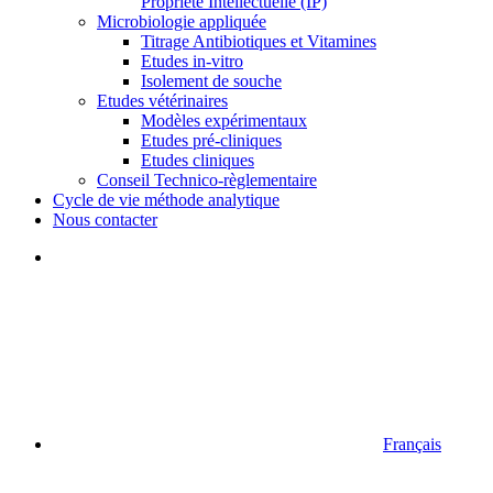
Propriété Intellectuelle (IP)
Microbiologie appliquée
Titrage Antibiotiques et Vitamines
Etudes in-vitro
Isolement de souche
Etudes vétérinaires
Modèles expérimentaux
Etudes pré-cliniques
Etudes cliniques
Conseil Technico-règlementaire
Cycle de vie méthode analytique
Nous contacter
Français