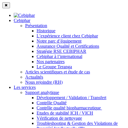
✖
Cebiphar
Présentation
Historique
L’expérience client chez Cebiphar
Notre parc d’équipement
Assurance Qualité et Certifications
Stratégie RSE CEBIPHAR
Cebiphar à l’international
Nos partenaires
Le Groupe Teranga
Articles scientifiques et étude de cas
Actualités
Nous rejoindre (RH)
Les services
Support analytique
Développement / Validation / Transfert
Contrôle Qualité
Contrôle qualité biopharmaceutique
Etudes de stabilité ICH / VICH
Vérification de nettoyage
Troubleshooting & Gestion des Violations de