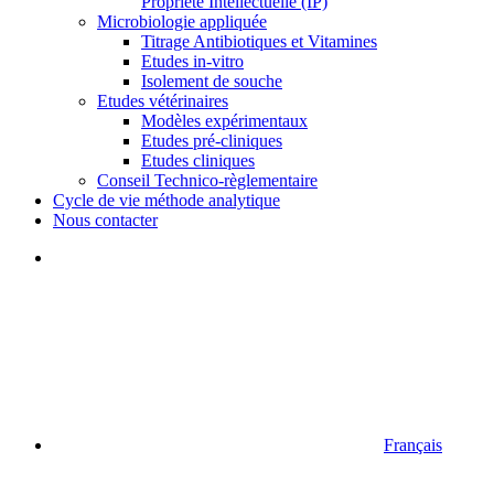
Propriété Intellectuelle (IP)
Microbiologie appliquée
Titrage Antibiotiques et Vitamines
Etudes in-vitro
Isolement de souche
Etudes vétérinaires
Modèles expérimentaux
Etudes pré-cliniques
Etudes cliniques
Conseil Technico-règlementaire
Cycle de vie méthode analytique
Nous contacter
Français