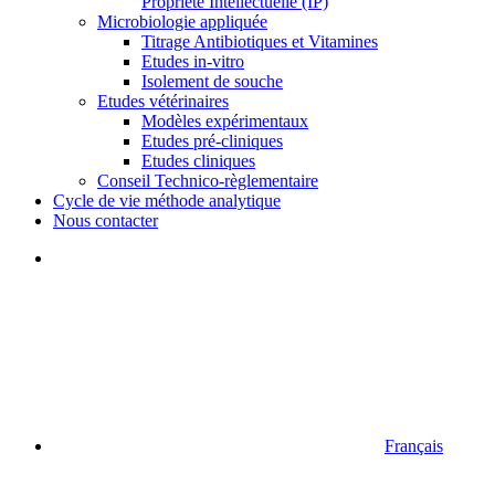
Propriété Intellectuelle (IP)
Microbiologie appliquée
Titrage Antibiotiques et Vitamines
Etudes in-vitro
Isolement de souche
Etudes vétérinaires
Modèles expérimentaux
Etudes pré-cliniques
Etudes cliniques
Conseil Technico-règlementaire
Cycle de vie méthode analytique
Nous contacter
Français