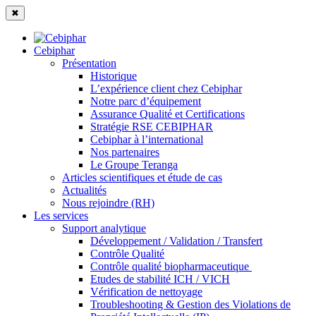
✖
Cebiphar
Présentation
Historique
L’expérience client chez Cebiphar
Notre parc d’équipement
Assurance Qualité et Certifications
Stratégie RSE CEBIPHAR
Cebiphar à l’international
Nos partenaires
Le Groupe Teranga
Articles scientifiques et étude de cas
Actualités
Nous rejoindre (RH)
Les services
Support analytique
Développement / Validation / Transfert
Contrôle Qualité
Contrôle qualité biopharmaceutique
Etudes de stabilité ICH / VICH
Vérification de nettoyage
Troubleshooting & Gestion des Violations de