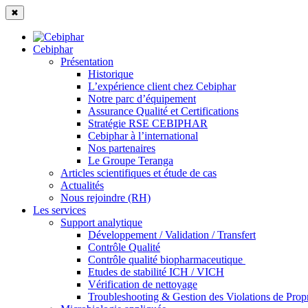
✖
Cebiphar
Présentation
Historique
L’expérience client chez Cebiphar
Notre parc d’équipement
Assurance Qualité et Certifications
Stratégie RSE CEBIPHAR
Cebiphar à l’international
Nos partenaires
Le Groupe Teranga
Articles scientifiques et étude de cas
Actualités
Nous rejoindre (RH)
Les services
Support analytique
Développement / Validation / Transfert
Contrôle Qualité
Contrôle qualité biopharmaceutique
Etudes de stabilité ICH / VICH
Vérification de nettoyage
Troubleshooting & Gestion des Violations de Proprié