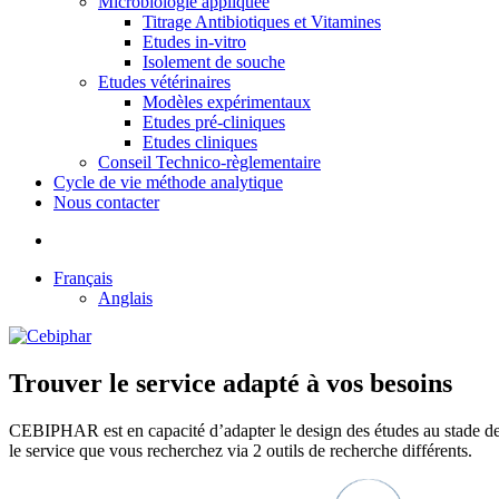
Microbiologie appliquée
Titrage Antibiotiques et Vitamines
Etudes in-vitro
Isolement de souche
Etudes vétérinaires
Modèles expérimentaux
Etudes pré-cliniques
Etudes cliniques
Conseil Technico-règlementaire
Cycle de vie méthode analytique
Nous contacter
Français
Anglais
Trouver le service adapté à vos besoins
CEBIPHAR est en capacité d’adapter le design des études au stade de 
le service que vous recherchez via 2 outils de recherche différents.