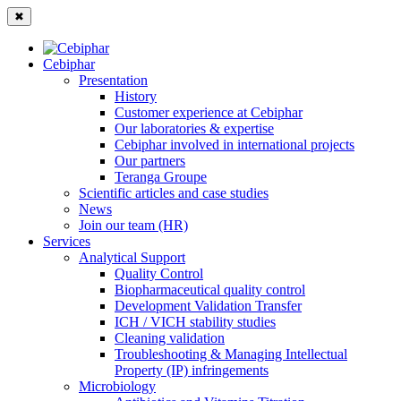
✖
Cebiphar
Presentation
History
Customer experience at Cebiphar
Our laboratories & expertise
Cebiphar involved in international projects
Our partners
Teranga Groupe
Scientific articles and case studies
News
Join our team (HR)
Services
Analytical Support
Quality Control
Biopharmaceutical quality control
Development Validation Transfer
ICH / VICH stability studies
Cleaning validation
Troubleshooting & Managing Intellectual
Property (IP) infringements
Microbiology