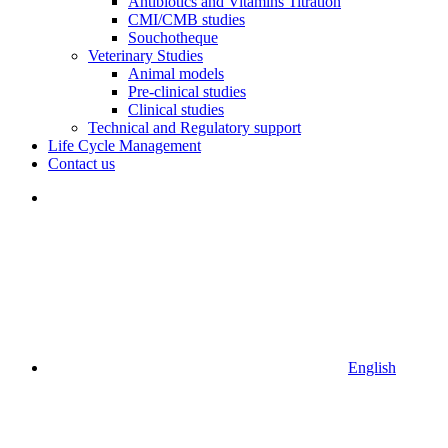
Antibiotics and Vitamins Titration
CMI/CMB studies
Souchotheque
Veterinary Studies
Animal models
Pre-clinical studies
Clinical studies
Technical and Regulatory support
Life Cycle Management
Contact us
English